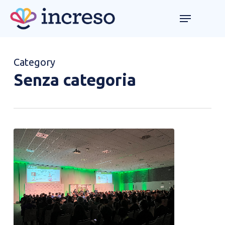
Skip
Menu
Menu
to
main
content
Category
Senza categoria